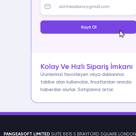
Kolay Ve Hızlı Sipariş İmkanı
Ürünlerinizi favorileyen veya dükkanınızı
takibe alan kullanıcılar, fırsatlardan anında
haberdar olurlar. Satışlarınız artar.
PANGEASOFT LIMITED
SUITE 8815 5 BRAYFORD SQUARE LONDON