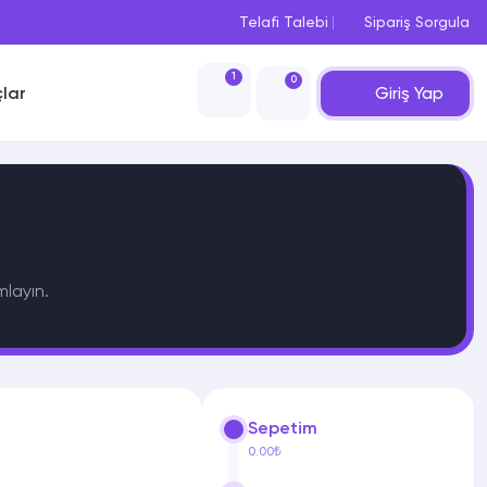
Telafi Talebi
Sipariş Sorgula
1
0
Giriş Yap
çlar
mlayın.
Sepetim
0.00₺