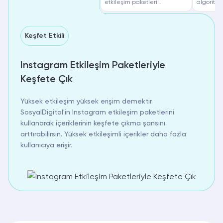
etkileşim paketleri
algoritma
SosyalDigital'de seni
sorunsuz 
bekliyor.
Keşfet Etkili
Instagram Etkileşim Paketleriyle
Keşfete Çık
Yüksek etkileşim yüksek erişim demektir.
SosyalDigital'in Instagram etkileşim paketlerini
kullanarak içeriklerinin keşfete çıkma şansını
arttırabilirsin. Yüksek etkileşimli içerikler daha fazla
kullanıcıya erişir.