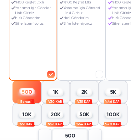
%100 Keşfet Etkili
%100 Keşfet Etkili
%100 Keşfet Etkil
Yansıma için Gönderi
Yansıma için Gönderi
Yansıma için Gö
Linki Giriniz
Linki Giriniz
Linki Giriniz
Hızlı Gönderim
Hızlı Gönderim
Hızlı Gönderim
Şifre İstemiyoruz
Şifre İstemiyoruz
Şifre İstemiyoru
500
1K
2K
5K
B
o
n
u
s
!
%
3
0
K
A
R
%
3
5
K
A
R
%
4
6
K
A
R
10K
20K
50K
100K
%
5
1
K
A
R
%
5
6
K
A
R
%
6
4
K
A
R
%
7
0
K
A
R