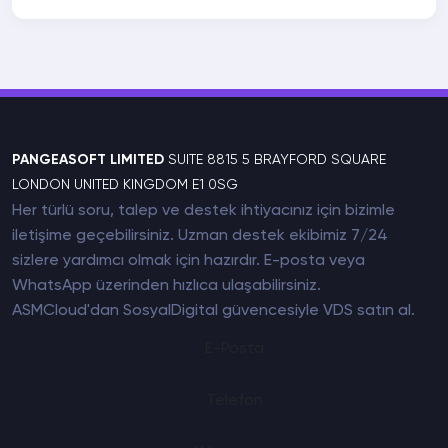
PANGEASOFT LIMITED
SUITE 8815 5 BRAYFORD SQUARE
LONDON UNITED KINGDOM E1 0SG
Her türlü soru, talep ve destek ihtiyacınız için bizimle
iletişime geçebilirsiniz. Uzman destek ekibimiz 7/24
sizlere yardımcı olmak için hazırdır. E-posta veya
WhatsApp üzerinden hızlıca ulaşabilirsiniz.
ASMCloud'dan SosyalDigital güvencesiyle
VDS satın al
.
E-Posta
Telefon