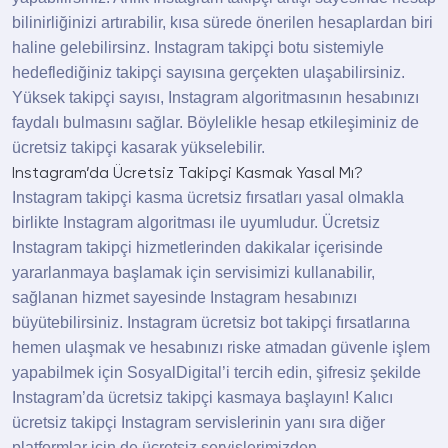
profesyonel sosyal medya stratejilerini sizlere
bilinirliğinizi artırabilir, kısa sürede önerilen hesaplardan biri
sunan Sosyal Digital, sosyal medyada görünür
haline gelebilirsinz. Instagram takipçi botu sistemiyle
olmasınız ve hedef kitlenize daha hızlı ulaşarak
hedeflediğiniz takipçi sayısına gerçekten ulaşabilirsiniz.
fenomen olma yolunda ilk adımı atmanızı sağlar.
Yüksek takipçi sayısı, Instagram algoritmasının hesabınızı
Ücretsiz Instagram
faydalı bulmasını sağlar. Böylelikle hesap etkileşiminiz de
ücretsiz takipçi kasarak yükselebilir.
Takipçi Aracı Kullandığım
Instagram’da Ücretsiz Takipçi Kasmak Yasal Mı?
Anlaşılır Mı?
Instagram takipçi kasma ücretsiz fırsatları yasal olmakla
birlikte Instagram algoritması ile uyumludur. Ücretsiz
Instagram takipçi hizmetlerinden dakikalar içerisinde
Instagram ücretsiz takipçi servisleriyle hesabınızı
yararlanmaya başlamak için servisimizi kullanabilir,
büyütmeye başladığınızda, hesabınıza gelen
sağlanan hizmet sayesinde Instagram hesabınızı
takipçi profilleri fark edilmemektedir. Instagram’da
büyütebilirsiniz. Instagram ücretsiz bot takipçi fırsatlarına
takipçi sayısını artırmak için birçok farklı yöntem
hemen ulaşmak ve hesabınızı riske atmadan güvenle işlem
bulunuyor. Bu yöntemler doğrudan düzenli ve
yapabilmek için SosyalDigital’i tercih edin, şifresiz şekilde
kaliteli içerik üreterek uzun vadede organik olarak
Instagram’da ücretsiz takipçi kasmaya başlayın! Kalıcı
sağlanabilir. Ancak bu zaman alacağı için takipçi
ücretsiz takipçi Instagram servislerinin yanı sıra diğer
satın almak çok daha etkili bir yöntemdir. %100
platformlar için de ücretsiz servislerimizden