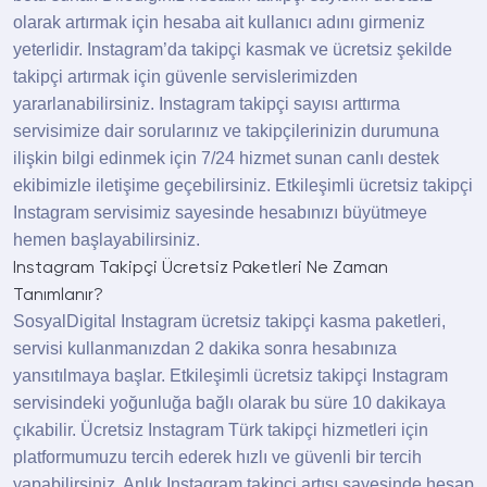
olarak artırmak için hesaba ait kullanıcı adını girmeniz
Instagram ücretsiz takipçi paketleri tamamen
yeterlidir. Instagram’da takipçi kasmak ve ücretsiz şekilde
ücretsizdir. Herhangi bir şifre bilgisi gerekmeden
takipçi artırmak için güvenle servislerimizden
ve hiçbir ücret ödemeden hesabınızda yer alan
yararlanabilirsiniz. Instagram takipçi sayısı arttırma
takipçileri çoğaltmak için platformumuz
servisimize dair sorularınız ve takipçilerinizin durumuna
aracılığıyla işlem gerçekleştirmeniz yeterlidir.
ilişkin bilgi edinmek için 7/24 hizmet sunan canlı destek
Tercih edeceğiniz Instagram ücretsiz takipçi ve
ekibimizle iletişime geçebilirsiniz. Etkileşimli ücretsiz takipçi
etkileşim paketlerine göre fiyatlandırma
Instagram servisimiz sayesinde hesabınızı büyütmeye
uygulanmaktadır. Bu tür hizmetleri ücretsiz olarak
hemen başlayabilirsiniz.
sunan üçüncü taraf uygulamaları ve platformlar
Instagram Takipçi Ücretsiz Paketleri Ne Zaman
zaman zaman bazı güvenlik açıklarına neden olur.
Tanımlanır?
Bu tür sorunlar yaşamamak için en uygun fiyat
SosyalDigital Instagram ücretsiz takipçi kasma paketleri,
avantajlarına sahip platformumuzda istediğiniz
servisi kullanmanızdan 2 dakika sonra hesabınıza
sosyal medya platformu için takipçi veya diğer
yansıtılmaya başlar. Etkileşimli ücretsiz takipçi Instagram
etkileşim paketlerini satın alabilirsiniz. Ücret
servisindeki yoğunluğa bağlı olarak bu süre 10 dakikaya
dahilinde olan paket seçenekleri sayesinde daha
çıkabilir. Ücretsiz Instagram Türk takipçi hizmetleri için
hızlı şekilde takipçi sayınızı yükseltebilirsiniz.
platformumuzu tercih ederek hızlı ve güvenli bir tercih
En iyi Instagram ücretsiz takipçi aracı olarak
yapabilirsiniz. Anlık Instagram takipçi artışı sayesinde hesap