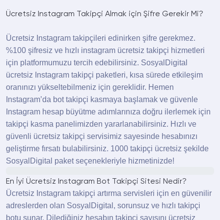
sağlanabilir. Bunun için takipçi ve etkileşim
Ücretsiz Instagram Takipçi Almak için Şifre Gerekir Mi?
paketlerini tercih etmek gerekecektir. Instagram
ücretsiz takipçi olarak da bilinen takipçi satın alma
Ücretsiz Instagram takipçileri edinirken şifre gerekmez.
stratejileriyle ister işletme hesabınızı ister kişisel
%100 şifresiz ve hızlı instagram ücretsiz takipçi hizmetleri
hesabınızı daha fazla kullanıcıya ulaştırabilirsiniz.
için platformumuzu tercih edebilirsiniz. SosyalDigital
Ücretsiz servislerde herhangi bir ücret gerekmez
ücretsiz Instagram takipçi paketleri, kısa sürede etkileşim
ve az sayıda takipçi hesabınıza tanımlanır. Ücret
oranınızı yükseltebilmeniz için gereklidir. Hemen
dahilinde olan instagram takipçi satın alma
Instagram’da bot takipçi kasmaya başlamak ve güvenle
hizmetleriyse yüksek sayıda takipçi sayısına
Instagram hesap büyütme adımlarınıza doğru ilerlemek için
dakikalar içerisinde ulaşmanızı sağlar. Her iki
takipçi kasma panelimizden yararlanabilirsiniz. Hızlı ve
hizmet biçimi için de şifresiz şekilde işlem
güvenli ücretsiz takipçi servisimiz sayesinde hesabınızı
yapmaktayız. Hesabınızın öne çıkarılmasında ve
geliştirme fırsatı bulabilirsiniz. 1000 takipçi ücretsiz şekilde
etkileşim almasında sosyal medya paketlerimiz
SosyalDigital paket seçenekleriyle hizmetinizde!
en iyi çözümleri sizlere sunmaktadır.
En İyi Ücretsiz Instagram Bot Takipçi Sitesi Nedir?
Instagram Takipçi Aracı
Ücretsiz Instagram takipçi artırma servisleri için en güvenilir
Ücretsiz Mi?
adreslerden olan SosyalDigital, sorunsuz ve hızlı takipçi
botu sunar. Dilediğiniz hesabın takipçi sayısını ücretsiz