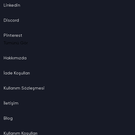
Linkedin
bulunmaktadır. Bu nedenle Instagram takipçi
arttırma gibi hizmetlere sitemiz vasıtası ile
Discord
erişmeniz mümkündür. Ücretli veya ücretsiz
güvenilir hizmet veren aracı kurumlara gerekli
Pinterest
adımları takip etmeniz halinde kolay şekilde
Tümünü Gör
ulaşabilirsiniz. SosyalDigital instagram ücretsiz
takipçi servisleri kısa süre içerisinde etkileşim
Hakkımızda
oranınızı artırabilmeniz adına sunulur. Güvenli ve
şifresiz instagram takipçi kasma hedefleriniz için
İade
Koşulları
ücretsiz takipçi paketlerimizi
değerlendirebilirsiniz. Yüksek sayıda takipçi
Kullanım
Sözleşmesi
sayısına hızla ulaşmak için diğer
Instagram
hizmetlerimize göz atabilirsiniz.
İletişim
Ücretsiz Takipçi ile Organik
Büyüme Arasındaki Fark
Blog
Organik büyüme, içerik kalitesi ve süreklilik
Kullanım
Koşulları