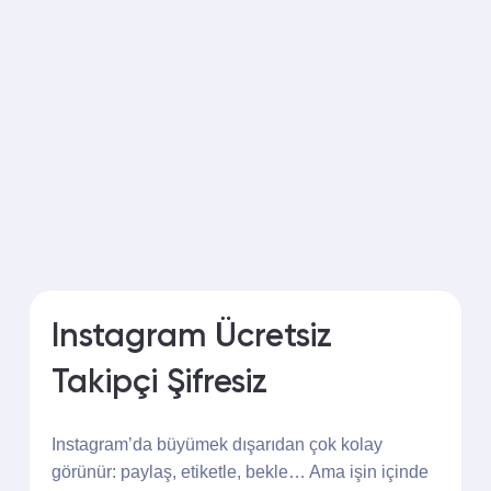
Açıkçası bu kadar düzgün geleceğini
düşünmemiştim. Takipçiler organik görünüyor,
hesapta garip bir hareket de olmadı. Şimdilik
memnunum umarım bunu devam ettirebilirim..
Ali Aslan
Emekçi
Instagram Ücretsiz
Takipçi Şifresiz
Instagram’da büyümek dışarıdan çok kolay
görünür: paylaş, etiketle, bekle… Ama işin içinde