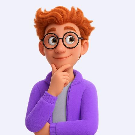
hesap ve kullanıcı bulunur. Bu kullanıcılar
birbirlerine denk gelmekte zorlanır. Yakın
çevresini bulmakta veya senkronizasyon etmekte
kolay hareket sağlansa da genel olarak ön plana
çıkmak oldukça zordur. Instagram içerisinde ön
plana çıkmak için takipçi ve etkileşim sayılarının
önemi büyüktür. Instagram ücretsiz takipçi
servisimiz sayesinde profilinize yeni kişiler
kazandırmanız mümkündür. Bu sayede hesabınız
etkileşim bakımından üst seviyeye erişecektir.
Instagram Ücretsiz
Takipçi Almak Hesabı
Riske Atar Mı?
Sosyal medyada görünür olmak için bazı
stratejilere başvurulması gerekecek. Rekabet