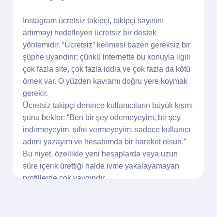
Instagram ücretsiz takipçi, takipçi sayısını
artırmayı hedefleyen ücretsiz bir destek
yöntemidir. “Ücretsiz” kelimesi bazen gereksiz bir
şüphe uyandırır; çünkü internette bu konuyla ilgili
çok fazla site, çok fazla iddia ve çok fazla da kötü
örnek var. O yüzden kavramı doğru yere koymak
gerekir.
Ücretsiz takipçi denince kullanıcıların büyük kısmı
şunu bekler: “Ben bir şey ödemeyeyim, bir şey
indirmeyeyim, şifre vermeyeyim; sadece kullanıcı
adımı yazayım ve hesabımda bir hareket olsun.”
Bu niyet, özellikle yeni hesaplarda veya uzun
süre içerik ürettiği halde ivme yakalayamayan
profillerde çok yaygındır.
Instagram kullanıcılarının merak ettiği konuların
başında Instagram ücretsiz takipçi gelmektedir.
Çünkü Instagram içerisinde milyarlarca farklı