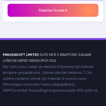
Paketleri İncele
PANGEASOFT LIMITED
SUITE 8815 5 BRAYFORD SQUARE
LONDON UNITED KINGDOM E1 0SG
Her türlü soru, talep ve destek ihtiyacınız için bizimle
iletişime geçebilirsiniz. Uzman destek ekibimiz 7/24
sizlere yardımcı olmak için hazırdır. E-posta veya
WhatsApp üzerinden hızlıca ulaşabilirsiniz.
ASMCloud'dan SosyalDigital güvencesiyle
VDS satın al
.
E-Posta