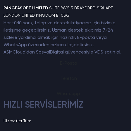
PANGEASOFT LIMITED
SUITE 8815 5 BRAYFORD SQUARE
LONDON UNITED KINGDOM E1 0SG
Her türlü soru, talep ve destek ihtiyacınız için bizimle
iletişime geçebilirsiniz. Uzman destek ekibimiz 7/24
sizlere yardımcı olmak için hazırdır. E-posta veya
WhatsApp üzerinden hızlıca ulaşabilirsiniz.
ASMCloud'dan SosyalDigital güvencesiyle
VDS satın al
.
E-Posta
Telefon
Whatsapp
HIZLI SERVİSLERİMİZ
Hizmetler
Tüm