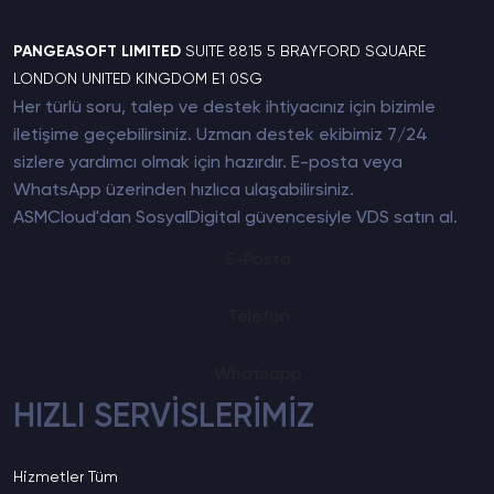
PANGEASOFT LIMITED
SUITE 8815 5 BRAYFORD SQUARE
LONDON UNITED KINGDOM E1 0SG
Her türlü soru, talep ve destek ihtiyacınız için bizimle
iletişime geçebilirsiniz. Uzman destek ekibimiz 7/24
sizlere yardımcı olmak için hazırdır. E-posta veya
WhatsApp üzerinden hızlıca ulaşabilirsiniz.
ASMCloud'dan SosyalDigital güvencesiyle
VDS satın al
.
E-Posta
Telefon
Whatsapp
HIZLI SERVİSLERİMİZ
Hizmetler
Tüm