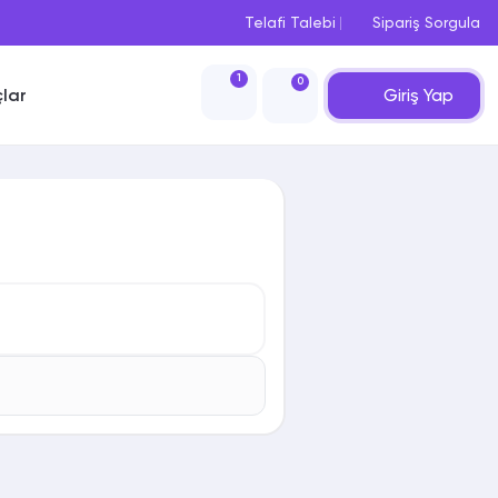
Telafi Talebi
Sipariş Sorgula
1
0
Giriş Yap
çlar