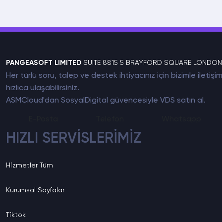
PANGEASOFT LIMITED
SUITE 8815 5 BRAYFORD SQUARE LONDON
Her türlü soru, talep ve destek ihtiyacınız için bizimle ile
hızlıca ulaşabilirsiniz.
ASMCloud'dan SosyalDigital güvencesiyle
VDS satın al
.
E-Posta
Telefon
Whatsapp
HIZLI SERVİSLERİMİZ
Hizmetler
Tüm
Kurumsal
Sayfalar
Tiktok