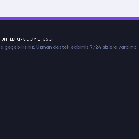
 UNITED KINGDOM E1 0SG
tişime geçebilirsiniz. Uzman destek ekibimiz 7/24 sizlere yardı