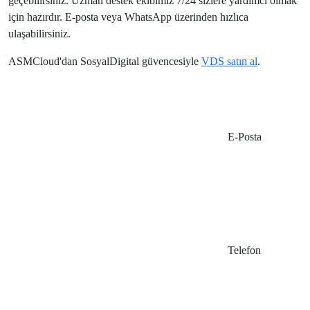
geçebilirsiniz. Uzman destek ekibimiz 7/24 sizlere yardımcı olmak
için hazırdır. E-posta veya WhatsApp üzerinden hızlıca
ulaşabilirsiniz.
ASMCloud'dan SosyalDigital güvencesiyle
VDS satın al
.
E-Posta
Telefon