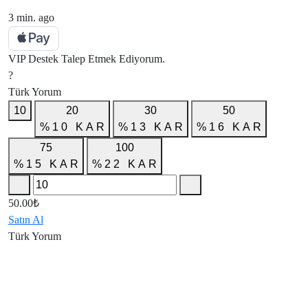
3 min. ago
VIP Destek Talep Etmek Ediyorum.
?
Türk Yorum
10
20
30
50
%
1
0
K
A
R
%
1
3
K
A
R
%
1
6
K
A
R
75
100
%
1
5
K
A
R
%
2
2
K
A
R
50.00₺
Satın Al
Türk Yorum