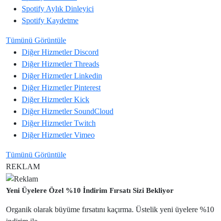
Spotify
Aylık Dinleyici
Spotify
Kaydetme
Tümünü Görüntüle
Diğer Hizmetler
Discord
Diğer Hizmetler
Threads
Diğer Hizmetler
Linkedin
Diğer Hizmetler
Pinterest
Diğer Hizmetler
Kick
Diğer Hizmetler
SoundCloud
Diğer Hizmetler
Twitch
Diğer Hizmetler
Vimeo
Tümünü Görüntüle
REKLAM
Yeni Üyelere Özel %10 İndirim Fırsatı Sizi Bekliyor
Organik olarak büyüme fırsatını kaçırma. Üstelik yeni üyelere %10