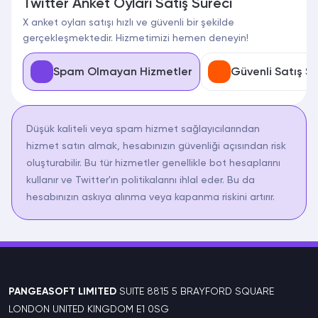
Twitter Anket Oyları Satış Süreci
X anket oyları satışı hızlı ve güvenli bir şekilde
gerçekleşmektedir. Hizmetimizi hemen deneyin!
Spam Olmayan Hizmetler
Güvenli Satış Sü
Düşük kaliteli veya spam hizmet sağlayıcılarından
hizmet satın almak, hesabınızın güvenliği açısından risk
oluşturabilir. Bu tür hizmetler genellikle bot hesaplarını
kullanır ve Twitter'ın politikalarını ihlal eder. Bu da
hesabınızın askıya alınma veya kapanma riskini artırır.
PANGEASOFT LIMITED
SUITE 8815 5 BRAYFORD SQUARE
LONDON UNITED KINGDOM E1 0SG