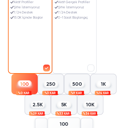
Aktif Profiller
Aktif Gerçek Profiller
Şifre İstemiyoruz
Şifre İstemiyoruz
7/24 Destek
7/24 Destek
15 DK İçinde Başlar
0-1 Saat Başlangıç
100
250
500
1K
%
0
K
A
R
%
3
K
A
R
%
9
K
A
R
%
1
4
K
A
R
2.5K
5K
10K
%
2
9
K
A
R
%
3
3
K
A
R
%
3
6
K
A
R