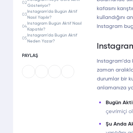
02
Gösteriyor?
kafasını karışt
Instagram’da Bugün Aktif
03
kullandığını a
Nasıl Yapılır?
Instagram Bugün Aktif Nasıl
Instagram bug
04
Kapatılır?
Instagram’da Bugün Aktif
05
Neden Yazar?
Instagram
PAYLAŞ
Instagram’da k
zaman aralıkla
durumlar bir k
anlamanıza ya
Bugün Akti
çevrimiçi o
Şu Anda Ak
yaptığını gö