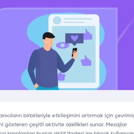
nıcıların birbirleriyle etkileşimini artırmak için çevrimi
ni gösteren çeşitli aktivite özellikleri sunar. Mesajlar
 karşılaşılan bugün aktif ifadesi ise birçok kullanıcın