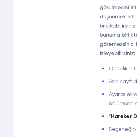
görülmesini i
düşünmek istem
bırakabilirsiniz
bununla birlik
göremezsiniz.
izleyebilirsiniz:
Öncelikle 
Ana sayfad
Ayarlar ekr
bölümüne gi
“
Hareket 
Seçeneğin y