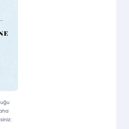
duğu
daha
siniz: