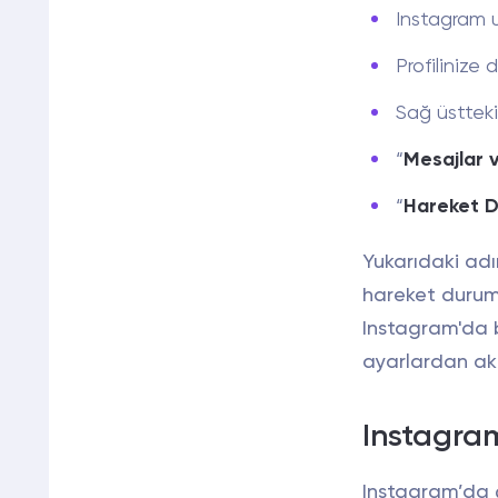
Instagram u
Profilinize
Sağ üstteki
“
Mesajlar v
“
Hareket 
Yukarıdaki adı
hareket durumu
Instagram'da 
ayarlardan akti
Instagram
Instagram’da ç