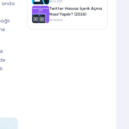
Siteler)
18.04.2025
şu anda
Twitter Hassas İçerik Açma
Nasıl Yapılır? (2026)
ağlı
05.09.2025
 ne
ık
mde
r.