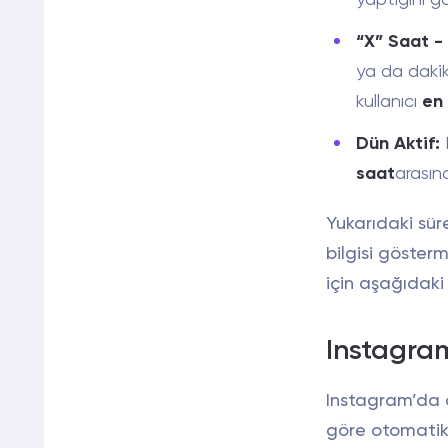
“X” Saat -
ya da dakik
kullanıcı
en 
Dün Aktif:
saat
arasın
Yukarıdaki süre
bilgisi göste
için aşağıdaki 
Instagram
Instagram’da 
göre otomatik 