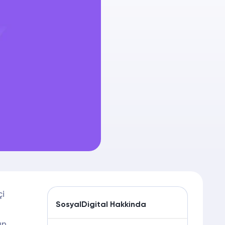
çi
SosyalDigital Hakkinda
ın