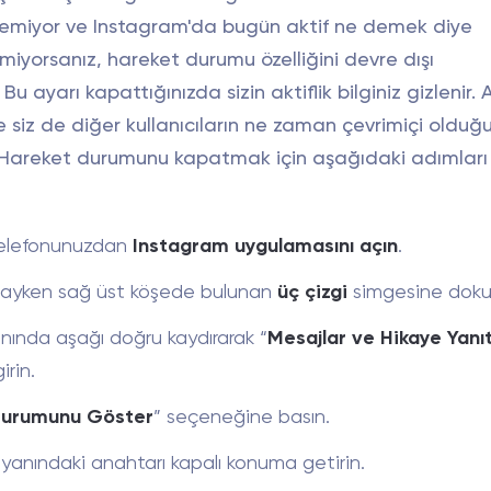
stemiyor ve Instagram'da bugün aktif ne demek diye
iyorsanız, hareket durumu özelliğini devre dışı
. Bu ayarı kapattığınızda sizin aktiflik bilginiz gizlenir.
te siz de diğer kullanıcıların ne zaman çevrimiçi olduğ
 Hareket durumunu kapatmak için aşağıdaki adımları
telefonunuzdan
Instagram uygulamasını açın
.
ayken sağ üst köşede bulunan
üç çizgi
simgesine doku
anında aşağı doğru kaydırarak “
Mesajlar ve Hikaye Yanıt
rin.
Durumunu Göster
” seçeneğine basın.
anındaki anahtarı kapalı konuma getirin.