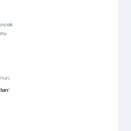
 Ancak
unu
nun.
ları
”