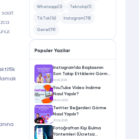
Whatsapp
(3)
Teknoloji
(1)
ç saat
TikTok
(16)
Instagram
(78)
ızca
Genel
(19)
ünür.
Populer Yazilar
Instagram’da Başkasının
ktiflik
Son Takip Ettiklerini Görme
nlamak
Nasıl Yapılır?
16.05.2025
YouTube Video İndirme
Nasıl Yapılır?
05.04.2023
Twitter Beğenileri Görme
Nasıl Yapılır?
20.06.2025
manına
Fotoğraftan Kişi Bulma
Yöntemleri (Ücretsiz