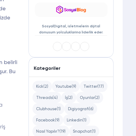
nde
izde
SosyalDigital, isletmelerin dijital
donusum yolculuklarina liderlik eder.
belirli
Kategoriler
şur. Bu
Kick
(2)
Youtube
(9)
Twitter
(17)
Threads
(4)
İş
(2)
Oyunlar
(2)
a
Clubhouse
(1)
Digiyografi
(6)
Facebook
(9)
Linkedin
(1)
riş
Nasıl Yapılır?
(19)
Snapchat
(1)