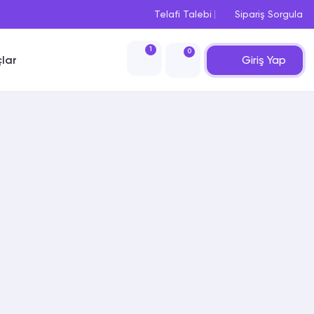
Telafi Talebi
Sipariş Sorgula
1
0
Giriş Yap
çlar