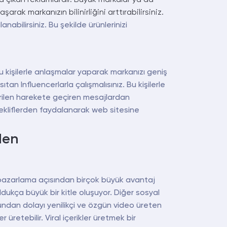
rak markanızın bilinirliğini arttırabilirsiniz.
bilirsiniz. Bu şekilde ürünlerinizi
r. Bu kişilerle anlaşmalar yaparak markanızı geniş
tan Influencerlarla çalışmalısınız. Bu kişilerle
verilen harekete geçiren mesajlardan
l tekliflerden faydalanarak web sitesine
den
 pazarlama açısından birçok büyük avantaj
dukça büyük bir kitle oluşuyor. Diğer sosyal
Bundan dolayı yenilikçi ve özgün video üreten
r üretebilir. Viral içerikler üretmek bir