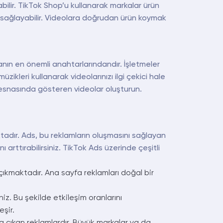
abilir. TikTok Shop’u kullanarak markalar ürün
ini sağlayabilir. Videolara doğrudan ürün koymak
anın en önemli anahtarlarındandır. İşletmeler
üzikleri kullanarak videolarınızı ilgi çekici hale
ım esnasında gösteren videolar oluşturun.
ktadır. Ads, bu reklamların oluşmasını sağlayan
 arttırabilirsiniz. TikTok Ads üzerinde çeşitli
çıkmaktadır. Ana sayfa reklamları doğal bir
iz. Bu şekilde etkileşim oranlarını
eşir.
a çıkan reklamlardır. Büyük markalar ya da