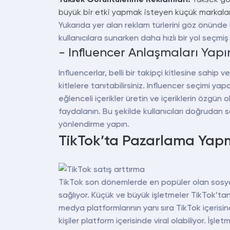
büyük bir etki yapmak isteyen küçük markaların k
Yukarıda yer alan reklam türlerini göz önünde 
kullanıcılara sunarken daha hızlı bir yol seçmiş
- Influencer Anlaşmaları Yapı
Influencerlar, belli bir takipçi kitlesine sahip v
kitlelere tanıtabilirsiniz. Influencer seçimi ya
eğlenceli içerikler üretin ve içeriklerin özgü
faydalanın. Bu şekilde kullanıcıları doğrudan s
yönlendirme yapın.
TikTok’ta Pazarlama Yap
TikTok son dönemlerde en popüler olan sosyal
sağlıyor. Küçük ve büyük işletmeler TikTok’tan
medya platformlarının yanı sıra TikTok içerisi
kişiler platform içerisinde viral olabiliyor. İşle