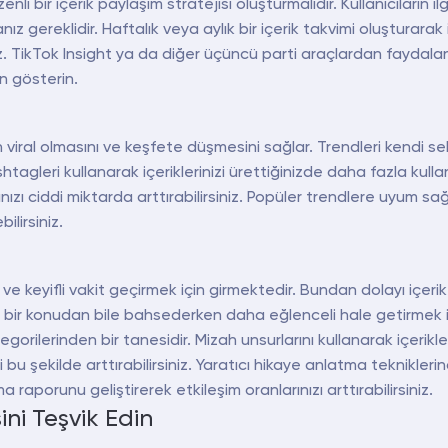
li bir içerik paylaşım stratejisi oluşturmalıdır. Kullanıcıların i
anız gereklidir. Haftalık veya aylık bir içerik takvimi oluşturarak 
iniz. TikTok Insight ya da diğer üçüncü parti araçlardan faydala
 gösterin.
in viral olmasını ve keşfete düşmesini sağlar. Trendleri kendi 
htagleri kullanarak içeriklerinizi ürettiğinizde daha fazla kullanı
nızı ciddi miktarda arttırabilirsiniz. Popüler trendlere uyum sa
ilirsiniz.
 keyifli vakit geçirmek için girmektedir. Bundan dolayı içerik
ı bir konudan bile bahsederken daha eğlenceli hale getirmek içi
ategorilerinden bir tanesidir. Mizah unsurlarını kullanarak içerikle
izi bu şekilde arttırabilirsiniz. Yaratıcı hikaye anlatma teknikle
 raporunu geliştirerek etkileşim oranlarınızı arttırabilirsiniz.
ini Teşvik Edin