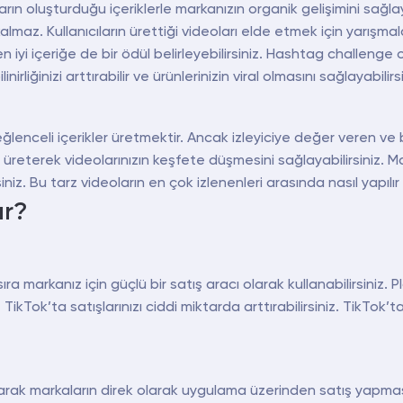
n oluşturduğu içeriklerle markanızın organik gelişimini sağlayabi
maz. Kullanıcıların ürettiği videoları elde etmek için yarışmala
 en iyi içeriğe de bir ödül belirleyebilirsiniz. Hashtag challenge 
rliğinizi arttırabilir ve ürünlerinizin viral olmasını sağlayabilirsi
ğlenceli içerikler üretmektir. Ancak izleyiciye değer veren ve bil
r üreterek videolarınızın keşfete düşmesini sağlayabilirsiniz. Marka
niz. Bu tarz videoların en çok izlenenleri arasında nasıl yapılır
ır?
a markanız için güçlü bir satış aracı olarak kullanabilirsiniz. P
e TikTok’ta satışlarınızı ciddi miktarda arttırabilirsiniz. TikTok
arak markaların direk olarak uygulama üzerinden satış yapması