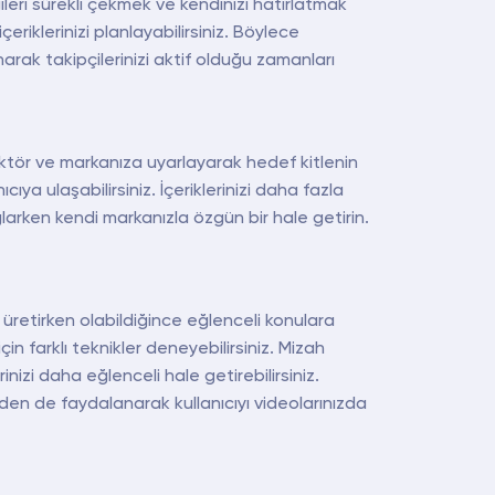
lgileri sürekli çekmek ve kendinizi hatırlatmak
içeriklerinizi planlayabilirsiniz. Böylece
narak takipçilerinizi aktif olduğu zamanları
sektör ve markanıza uyarlayarak hedef kitlenin
cıya ulaşabilirsiniz. İçeriklerinizi daha fazla
ğlarken kendi markanızla özgün bir hale getirin.
 üretirken olabildiğince eğlenceli konulara
n farklı teknikler deneyebilirsiniz. Mizah
rinizi daha eğlenceli hale getirebilirsiniz.
rinden de faydalanarak kullanıcıyı videolarınızda