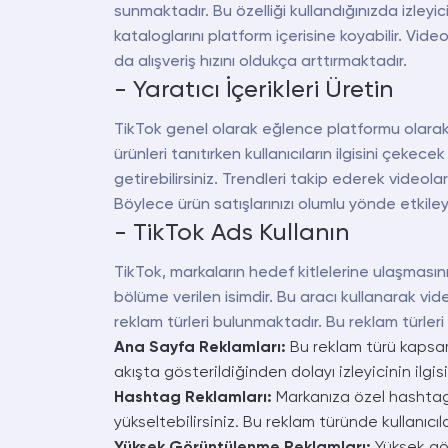
sunmaktadır. Bu özelliği kullandığınızda izleyi
kataloglarını platform içerisine koyabilir. Vid
da alışveriş hızını oldukça arttırmaktadır.
- Yaratıcı İçerikleri Üretin
TikTok genel olarak eğlence platformu olarak b
ürünleri tanıtırken kullanıcıların ilgisini çekec
getirebilirsiniz. Trendleri takip ederek videol
Böylece ürün satışlarınızı olumlu yönde etkileye
- TikTok Ads Kullanın
TikTok, markaların hedef kitlelerine ulaşmasın
bölüme verilen isimdir. Bu aracı kullanarak vide
reklam türleri bulunmaktadır. Bu reklam türleri 
Ana Sayfa Reklamları:
Bu reklam türü kapsamı
akışta gösterildiğinden dolayı izleyicinin ilgisi
Hashtag Reklamları:
Markanıza özel hashtag c
yükseltebilirsiniz. Bu reklam türünde kullanıcıl
Yüksek Görüntülenme Reklamları:
Yüksek gör