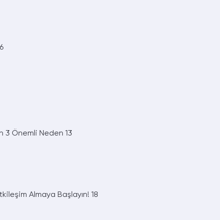
6
in 3 Önemli Neden
13
tkileşim Almaya Başlayın!
18