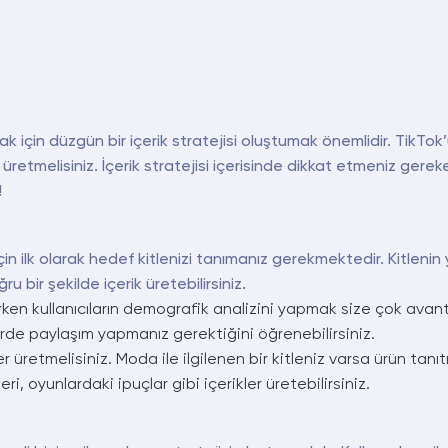
rmak için düzgün bir içerik stratejisi oluştumak önemlidir. Tik
r üretmelisiniz. İçerik stratejisi içerisinde dikkat etmeniz gere
!
in ilk olarak hedef kitlenizi tanımanız gerekmektedir. Kitlenin yaşı
u bir şekilde içerik üretebilirsiniz.
irken kullanıcıların demografik analizini yapmak size çok avanta
lerde paylaşım yapmanız gerektiğini öğrenebilirsiniz.
er üretmelisiniz. Moda ile ilgilenen bir kitleniz varsa ürün tanıtı
ri, oyunlardaki ipuçlar gibi içerikler üretebilirsiniz.