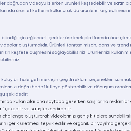
ciler doğrudan videoyu izlerken ürünleri keşfedebilir ve satın al
eolarında ürün etiketlerini kullanarak da ürünlerin keşfedilmes
ilindiği için eğlenceli içerikler üretmek platformda öne çıkm
ek videolar oluşturmalıdır. Ürünleri tanıtan mizah, dans ve trend m
arınızın keşfete düşmesini sağlayabilirsiniz. Ürünlerinizi kullan
bilirsiniz.
ı kolay bir hale getirmek için çeşitli reklam seçenekleri sunma
olarınızı doğru hedef kitleye gösterebilir ve dönüşüm oranlarını
şu şekildedir:
nda kullanıcılar ana sayfada gezerken karşılarına reklamlar 
ni çekebilir ve satış kazandırabilir.
hallenge oluşturarak videolarınızı geniş kitlelere sunabilirsin
arın içerik üretmesi teşvik edilir ve organik bir yayılma gerçekl
üntülenme reklamları izleyici uygulamayı açtığı anda karşısın