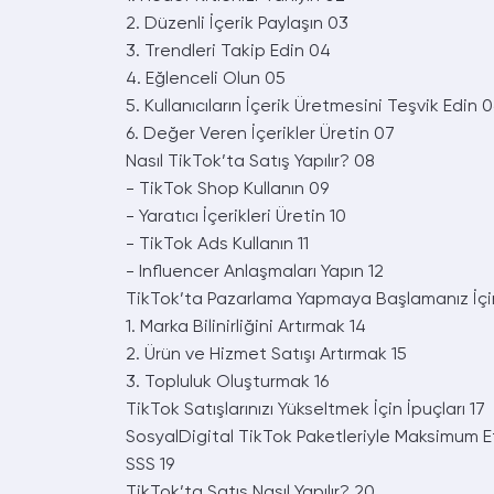
2. Düzenli İçerik Paylaşın
03
3. Trendleri Takip Edin
04
4. Eğlenceli Olun
05
5. Kullanıcıların İçerik Üretmesini Teşvik Edin
0
6. Değer Veren İçerikler Üretin
07
Nasıl TikTok’ta Satış Yapılır?
08
- TikTok Shop Kullanın
09
- Yaratıcı İçerikleri Üretin
10
- TikTok Ads Kullanın
11
- Influencer Anlaşmaları Yapın
12
TikTok’ta Pazarlama Yapmaya Başlamanız İç
1. Marka Bilinirliğini Artırmak
14
2. Ürün ve Hizmet Satışı Artırmak
15
3. Topluluk Oluşturmak
16
TikTok Satışlarınızı Yükseltmek İçin İpuçları
17
SosyalDigital TikTok Paketleriyle Maksimum E
SSS
19
TikTok’ta Satış Nasıl Yapılır?
20