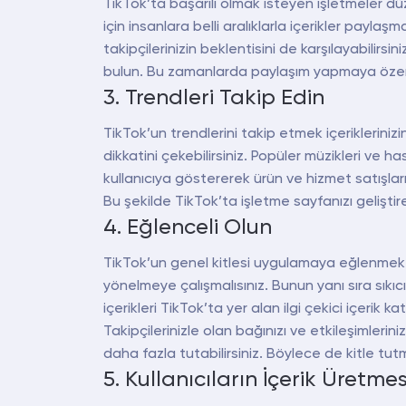
TikTok’ta başarılı olmak isteyen işletmeler düzen
için insanlara belli aralıklarla içerikler paylaşm
takipçilerinizin beklentisini de karşılayabilirs
bulun. Bu zamanlarda paylaşım yapmaya özen
3. Trendleri Takip Edin
TikTok’un trendlerini takip etmek içerikleriniz
dikkatini çekebilirsiniz. Popüler müzikleri ve has
kullanıcıya göstererek ürün ve hizmet satışları
Bu şekilde TikTok’ta işletme sayfanızı geliştireb
4. Eğlenceli Olun
TikTok’un genel kitlesi uygulamaya eğlenmek ve
yönelmeye çalışmalısınız. Bunun yanı sıra sıkıc
içerikleri TikTok’ta yer alan ilgi çekici içerik k
Takipçilerinizle olan bağınızı ve etkileşimlerin
daha fazla tutabilirsiniz. Böylece de kitle tutma
5. Kullanıcıların İçerik Üretmes