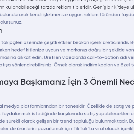
ullanabileceği tarzda reklam tipleridir. Geniş bir kitleye ulaşa
bulundurarak kendi işletmenize uygun reklam türünden faydalana
 olursunuz.
n
e takipçileri üzerinde çeşitli etkiler bırakan içerik üreticileridi
parken hedef kitlenize uygun ve markanızı doğru bir şekilde yansı
n olmasına dikkat edin. Üretilen videolarda call-to-action adı 
atışa yönlendirebilirsiniz. Örnek olarak indirim kodları ve öze
maya Başlamanız İçin 3 Önemli Ne
 medya platformlarından bir tanesidir. Özellikle de satış ve
 faydalanmak istediğinde karşılarında satış yapabilecekleri ol
nde sürekli olarak gelişen bir trend topluluğu bulunmaktadır. 
tmeler de ürünlerini pazarlamak için TikTok’ta viral olacak içerikle