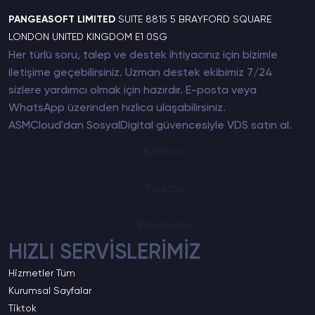
PANGEASOFT LIMITED
SUITE 8815 5 BRAYFORD SQUARE
LONDON UNITED KINGDOM E1 0SG
Her türlü soru, talep ve destek ihtiyacınız için bizimle
iletişime geçebilirsiniz. Uzman destek ekibimiz 7/24
sizlere yardımcı olmak için hazırdır. E-posta veya
WhatsApp üzerinden hızlıca ulaşabilirsiniz.
ASMCloud'dan SosyalDigital güvencesiyle
VDS satın al
.
E-Posta
Telefon
Whatsapp
HIZLI SERVİSLERİMİZ
Hizmetler
Tüm
Kurumsal
Sayfalar
Tiktok